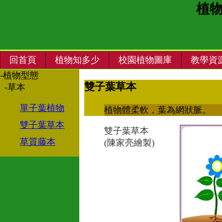
植
回首頁
植物知多少
校園植物圖庫
教學資
-植物型態
雙子葉草本
-草本
單子葉植物
植物體柔軟，葉為網狀脈。
雙子葉草本
雙子葉草本
草質藤本
(陳家亮繪製)