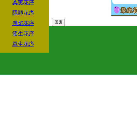
葇荑花序
隱頭花序
佛焰花序
簇生花序
單生花序