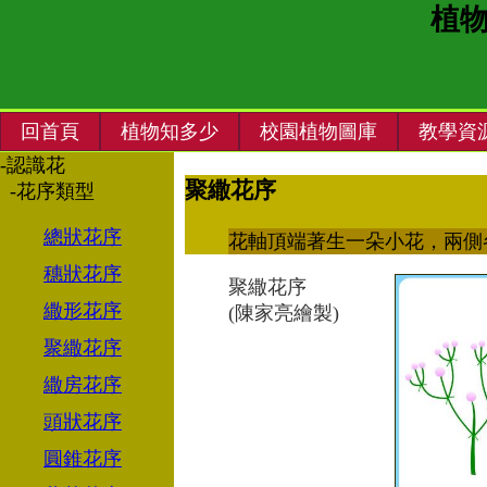
植
回首頁
植物知多少
校園植物圖庫
教學資
-認識花
聚繖花序
-花序類型
總狀花序
花軸頂端著生一朵小花，兩側
穗狀花序
聚繖花序
繖形花序
(陳家亮繪製)
聚繖花序
繖房花序
頭狀花序
圓錐花序