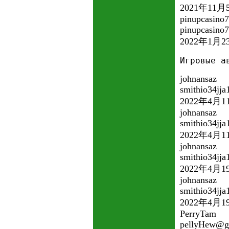
2021年11月
pinupcasino
pinupcasino
2022年1月2
Игровые а
johnansaz
smithio34jj
2022年4月1
johnansaz
smithio34jj
2022年4月1
johnansaz
smithio34jj
2022年4月1
johnansaz
smithio34jj
2022年4月1
PerryTam
pellyHew@g