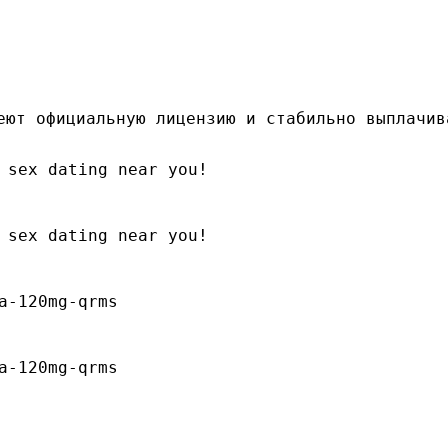
еют официальную лицензию и стабильно выплачив
 sex dating near you!
 sex dating near you!
a-120mg-qrms
a-120mg-qrms