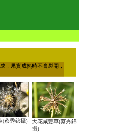
成，果實成熟時不會裂開，
英(蔡秀錦攝)
大花咸豐草(蔡秀錦
攝)