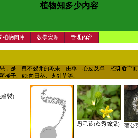
植物知多少
內容
園植物圖庫
教學資源
管理內容
果，是一種不裂開的乾果。由單一心皮及單一胚珠發育而
顆種子。如:向日葵、鬼針草等。
亮繪製)
愚毛茛(蔡秀錦攝)
蒲公