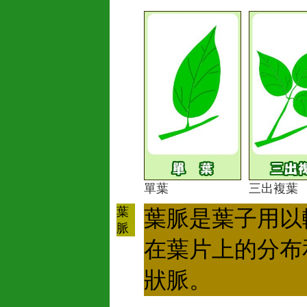
單葉
三出複葉
葉
葉脈是葉子用以
脈
在葉片上的分布
狀脈。