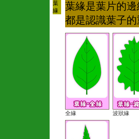
葉
葉緣是葉片的邊
緣
都是認識葉子的
全緣
波狀緣