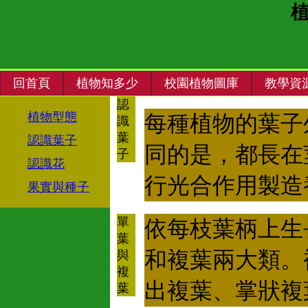
回首頁
植物知多少
校園植物圖庫
教學資
認
植物型態
每種植物的葉子
識
葉
認識葉子
同的是，都長在
子
認識花
行光合作用製造
果實與種子
單
依每枝葉柄上生
葉
和複葉兩大類。
與
複
出複葉、掌狀複
葉