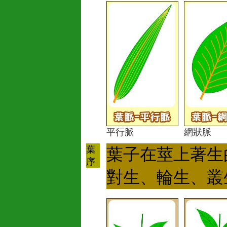
平行脈
網狀脈
葉
葉子在莖上著生
序
對生、輪生、叢