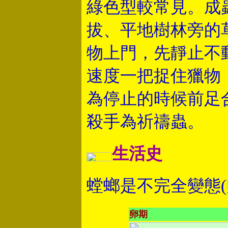
綠色型較常見。成
拔、平地樹林旁的
物上門，先靜止不
速度一把捉住獵物
為停止的時候前足
殺手為祈禱蟲。
生活史
螳螂是不完全變態(卵-
卵期