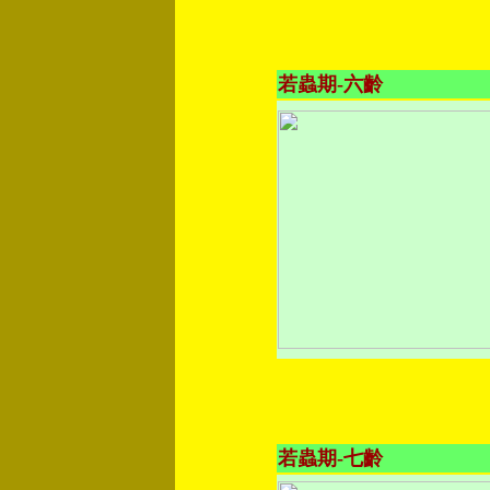
若蟲期-六齡
若蟲期-七齡