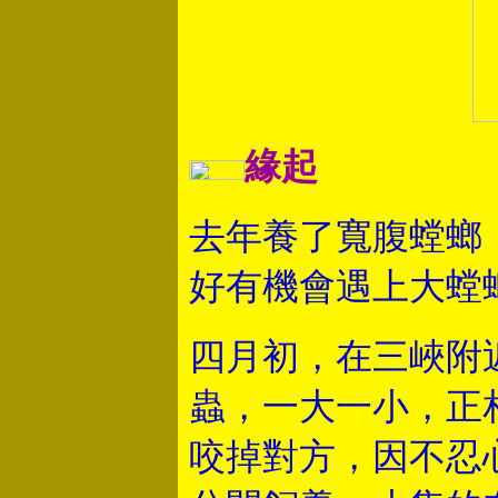
緣起
去年養了寬腹螳螂
好有機會遇上大螳
四月初，在三峽附
蟲，一大一小，正
咬掉對方，因不忍