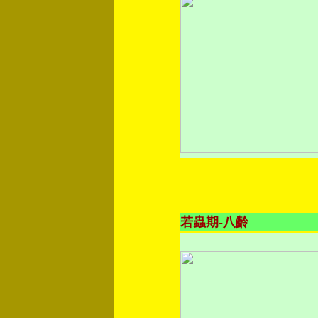
若蟲期-八齡