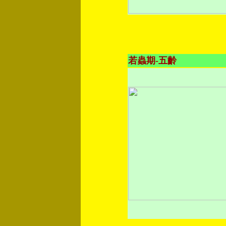
若蟲期-五齡