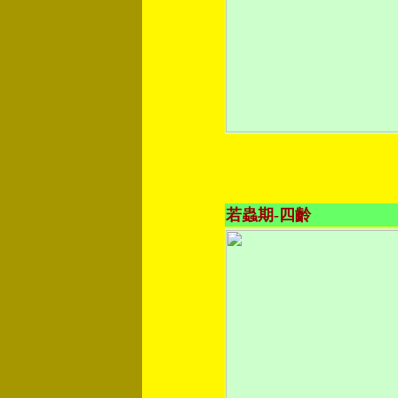
若蟲期-四齡