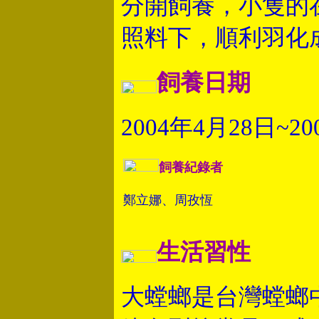
分開飼養，小隻的
照料下，順利羽化
飼養日期
2004年4月28日~2
飼養紀錄者
鄭立娜、周孜恆
生活習性
大螳螂是台灣螳螂