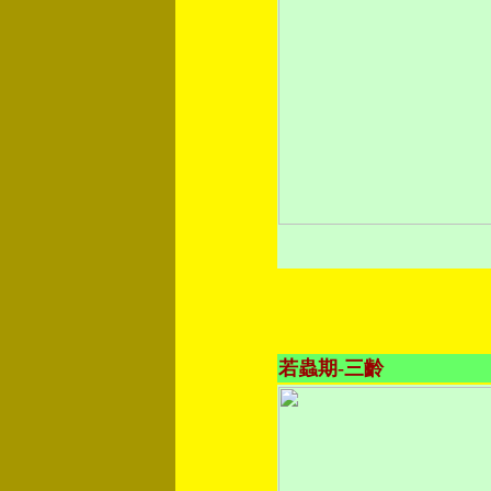
若蟲期-三齡