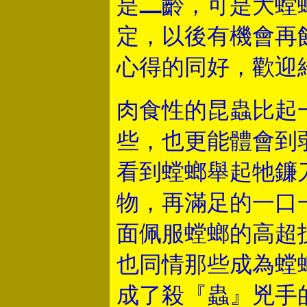
是
二
齡，可是大螳
定，以後有機會再
心得的同好，歡迎
肉食性的昆蟲比起
些，也更能體會到
看到螳螂舉起牠鐮
物，再滿足的一口
面佩服螳螂的高超
也同情那些成為螳
成了殺『蟲』兇手