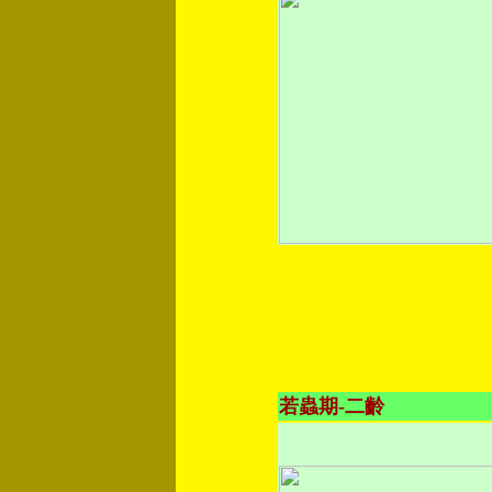
若蟲期-二齡