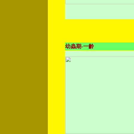
幼蟲期-一齡