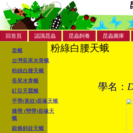
回首頁
認識昆蟲
昆蟲飼養
昆蟲圖庫
粉綠白腰天蛾
皇蛾
台灣長尾水青蛾
粉綠白腰天蛾
長尾水青蛾
學名：
D
紅目天蠶蛾
平帶(黃紋)長喙天蛾
膝帶 (彎帶)長喙天
蛾
銀條斜紋天蛾