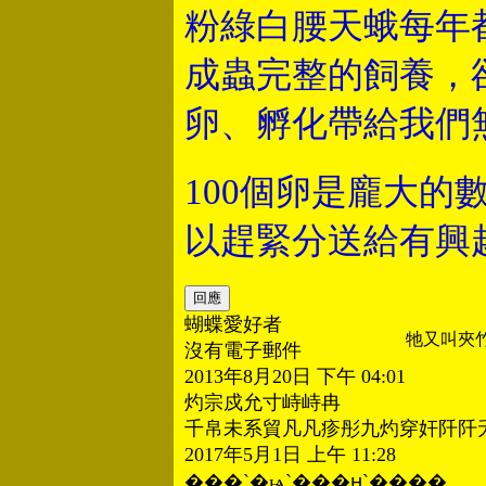
粉綠白腰天蛾每年
成蟲完整的飼養，
卵、孵化帶給我們
100個卵是龐大
以趕緊分送給有興
蝴蝶愛好者
牠又叫夾
沒有電子郵件
2013年8月20日 下午 04:01
灼宗戍允寸峙峙冉
千帛未系貿凡凡疹彤九灼穿奸阡阡
2017年5月1日 上午 11:28
���`�ѩ`���ԩ`�֥���