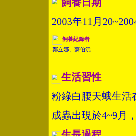
飼養日期
2003年11月20~20
飼養紀錄者
鄭立娜、蘇伯沅
生活習性
粉綠白腰天蛾生活
成蟲出現於4~9月
生長過程