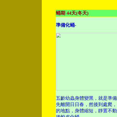
蛹期 44天(冬天)
準備化蛹-
五齡幼蟲身體變黑，就是準備
先離開日日春，然後到處爬，
的地點，身體縮短，靜置不動
後蛻皮化蛹
。