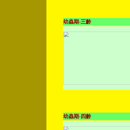
幼蟲期-三齡
幼蟲期-四齡