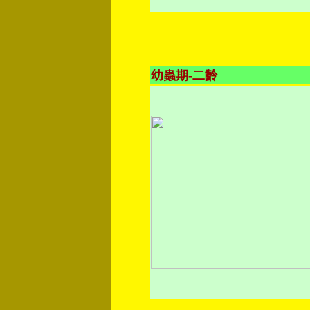
幼蟲期-二齡