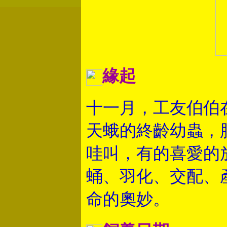
緣起
十一月，工友伯伯
天蛾的終齡幼蟲，
哇叫，有的喜愛的
蛹、羽化、交配、
命的奧妙。