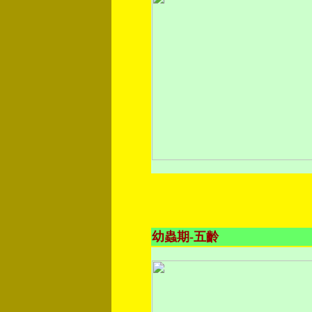
幼蟲期-五齡