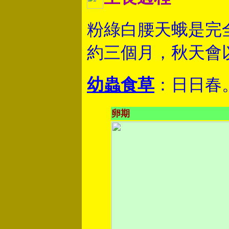
粉綠白腰天
蛾是完全
約三個月，秋天會
幼蟲食草
：日日春
卵期