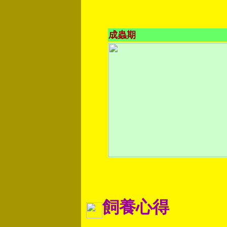
成蟲期
飼養心得