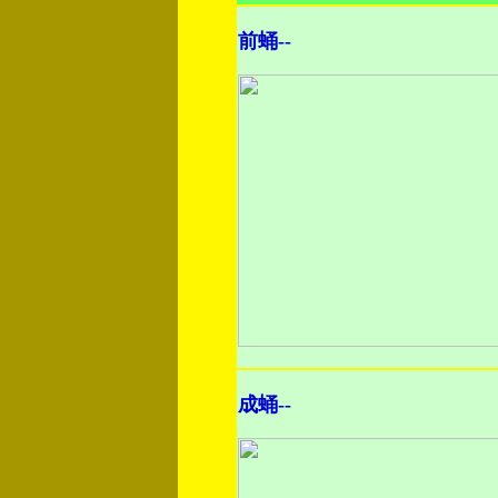
前蛹--
成蛹--