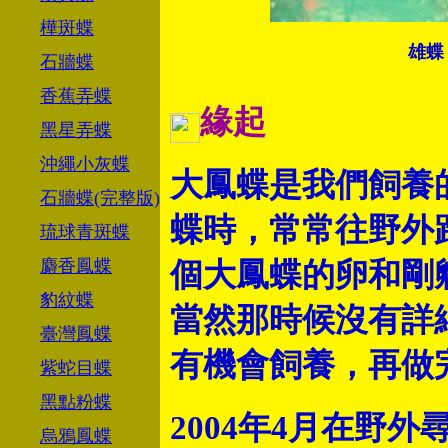
樺斑蝶
雄蝶
石牆蝶
香蕉弄蝶
緣起
黑星弄蝶
沖繩小灰蝶
大鳳蝶是我們飼養
石牆蝶(完整版)
蝶時，常常往野外
琉球青斑蝶
麝香鳳蝶
個大鳳蝶的卵和剛
豹紋蝶
當然那時候沒有詳
臺灣鳳蝶
有機會飼養，再做
紫蛇目蝶
黑點粉蝶
2004年4月在野
烏鴉鳳蝶