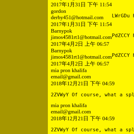
2017年1月31日 下午 11:54
gordon
LWrGDu 
derby451@hotmail.com
2017年1月31日 下午 11:54
Barnypok
PdZCCY 
jimos4581rt1@hotmail.com
2017年4月2日 上午 06:57
Barnypok
PdZCCY 
jimos4581rt1@hotmail.com
2017年4月2日 上午 06:57
mia pron khalifa
email@gmail.com
2018年12月21日 下午 04:59
2ZVWyY Of course, what a sp
mia pron khalifa
email@gmail.com
2018年12月21日 下午 04:59
2ZVWyY Of course, what a sp