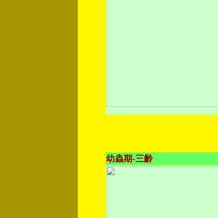
幼蟲期-三齡