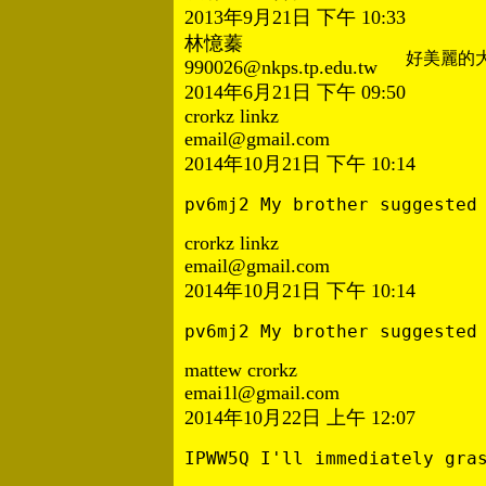
2013年9月21日 下午 10:33
林憶蓁
好美麗的
990026@nkps.tp.edu.tw
2014年6月21日 下午 09:50
crorkz linkz
email@gmail.com
2014年10月21日 下午 10:14
pv6mj2 My brother suggested
crorkz linkz
email@gmail.com
2014年10月21日 下午 10:14
pv6mj2 My brother suggested
mattew crorkz
emai1l@gmail.com
2014年10月22日 上午 12:07
IPWW5Q I'll immediately gra