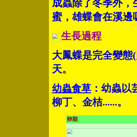
成蟲除了冬季外，
蜜，雄蝶會在溪邊
生長過程
大鳳蝶是完全變態(卵-
天。
：幼蟲以
幼蟲食草
柳丁、金桔......。
卵期