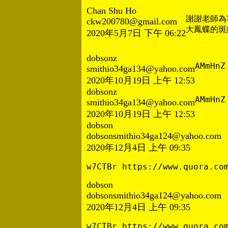
Chan Shu Ho
謝謝老師為
ckw200780@gmail.com
大鳳蝶的斑
2020年5月7日 下午 06:22
dobsonz
AMmHnZ
smithio34ga134@yahoo.com
2020年10月19日 上午 12:53
dobsonz
AMmHnZ
smithio34ga134@yahoo.com
2020年10月19日 上午 12:53
dobson
dobsonsmithio34ga124@yahoo.com
2020年12月4日 上午 09:35
w7CTBr https://www.quora.co
dobson
dobsonsmithio34ga124@yahoo.com
2020年12月4日 上午 09:35
w7CTBr https://www.quora.co