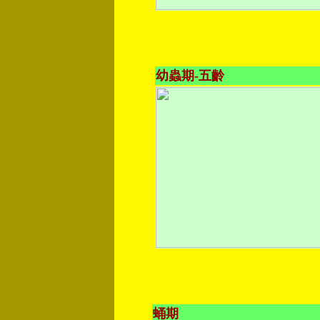
幼蟲期-五齡
蛹期