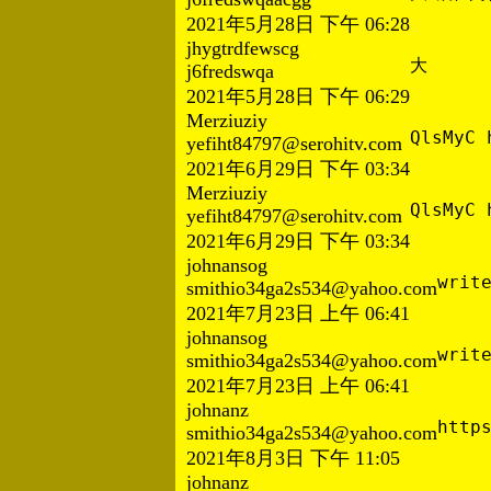
2021年5月28日 下午 06:28
jhygtrdfewscg
大
j6fredswqa
2021年5月28日 下午 06:29
Merziuziy
QlsMyC 
yefiht84797@serohitv.com
2021年6月29日 下午 03:34
Merziuziy
QlsMyC 
yefiht84797@serohitv.com
2021年6月29日 下午 03:34
johnansog
writ
smithio34ga2s534@yahoo.com
2021年7月23日 上午 06:41
johnansog
writ
smithio34ga2s534@yahoo.com
2021年7月23日 上午 06:41
johnanz
http
smithio34ga2s534@yahoo.com
2021年8月3日 下午 11:05
johnanz