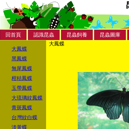
回首頁
認識昆蟲
昆蟲飼養
昆蟲圖庫
大鳳蝶
大鳳蝶
黑鳳蝶
無尾鳳蝶
柑桔鳳蝶
玉帶鳳蝶
大琉璃紋鳳蝶
青斑鳳蝶
台灣紋白蝶
淡黃蝶