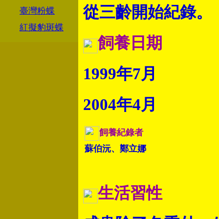
從三齡開始紀錄。
臺灣粉蝶
紅擬豹斑蝶
飼養日期
1999年7月
2004年4月
飼養紀錄者
蘇伯沅、鄭立娜
生活習性