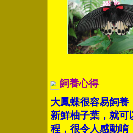
飼養心得
大鳳蝶很容易飼養
新鮮柚子葉，就可
程，很令人感動唷