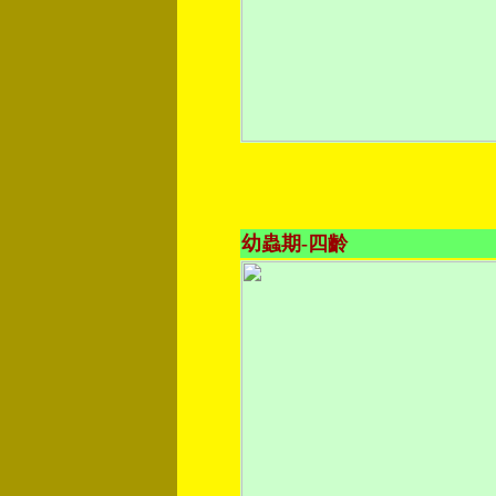
幼蟲期-四齡