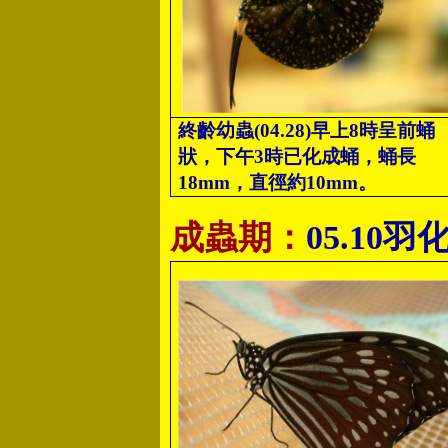
終齡幼蟲(04.28)早上8時呈前蛹
狀，下午3時已化成蛹，蛹長
18mm，直徑約10mm。
成蟲期：
05.10羽