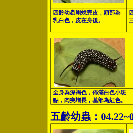
四齡幼蟲剛蛻完皮，頭部為
乳白色，皮在身後。
全身為深褐色，佈滿白色小斑
點，肉突增長，基部為紅色。
五齡幼蟲：04.22~0