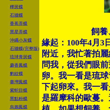
樺斑蝶
石牆蝶
香蕉弄蝶
飼養
黑星弄蝶
沖繩小灰蝶
緣起：100年4月
石牆蝶(完整版)
附近，我忙著拍麗
琉球青斑蝶
問我，從我們眼前
麝香鳳蝶
豹紋蝶
卵。我一看是琉球
臺灣鳳蝶
下起卵來。我一看
紫蛇目蝶
是羅摩科的歐蔓。
黑點粉蝶
植，如果想飼養，
烏鴉鳳蝶