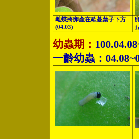
雌蝶將卵產在歐蔓葉子下方
(04.03)
幼蟲期：
100.04.0
一齡幼蟲：04.08~0