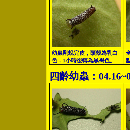
幼
蟲剛蛻完皮，頭殼為乳白
色，1小時後轉為黑褐色。
四齡幼蟲：04.16~0