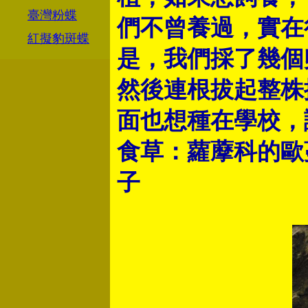
臺灣粉蝶
們不曾養過，實在
紅擬豹斑蝶
是，我們採了幾個
然後連根拔起整株
面也想種在學校，
食草：
蘿藦科的
歐
子