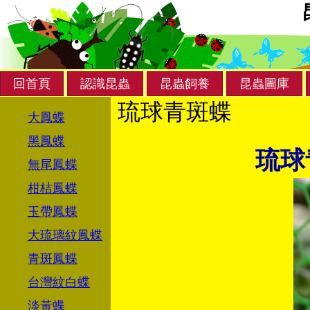
回首頁
認識昆蟲
昆蟲飼養
昆蟲圖庫
琉球青斑蝶
大鳳蝶
黑鳳蝶
琉球
無尾鳳蝶
柑桔鳳蝶
玉帶鳳蝶
大琉璃紋鳳蝶
青斑鳳蝶
台灣紋白蝶
淡黃蝶