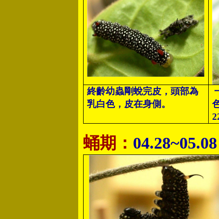
終齡幼蟲剛蛻完皮，頭部為
乳白色，皮在身側。
蛹期：
04.28~05.