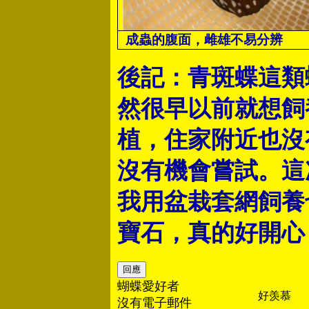
成蟲的腹面，雌雄不易分辨
後記：
青斑蝶這類
然很早以前就想飼
植，住家附近也沒
沒有機會嘗試。這
我用盆栽套網飼養
寶石，真的好開心
蝴蝶愛好者
好羡慕
沒有電子郵件