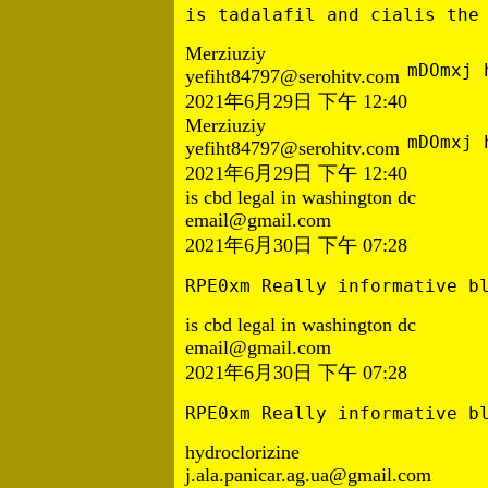
is tadalafil and cialis the
Merziuziy
mDOmxj 
yefiht84797@serohitv.com
2021年6月29日 下午 12:40
Merziuziy
mDOmxj 
yefiht84797@serohitv.com
2021年6月29日 下午 12:40
is cbd legal in washington dc
email@gmail.com
2021年6月30日 下午 07:28
RPE0xm Really informative b
is cbd legal in washington dc
email@gmail.com
2021年6月30日 下午 07:28
RPE0xm Really informative b
hydroclorizine
j.ala.panicar.ag.ua@gmail.com