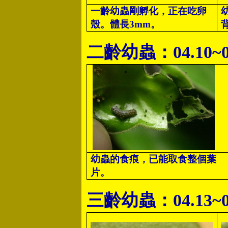
一齡幼蟲剛孵化，正在吃卵
殼。體長3mm。
二齡幼蟲：04.10~0
幼蟲的食痕，已能取食整個葉
片。
三齡幼蟲：04.13~0