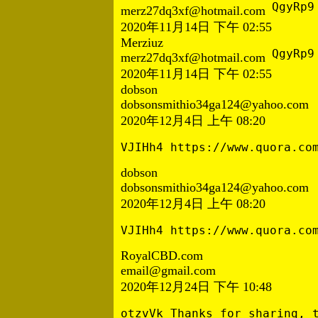
QgyRp9
merz27dq3xf@hotmail.com
2020年11月14日 下午 02:55
Merziuz
QgyRp9
merz27dq3xf@hotmail.com
2020年11月14日 下午 02:55
dobson
dobsonsmithio34ga124@yahoo.com
2020年12月4日 上午 08:20
VJIHh4 https://www.quora.co
dobson
dobsonsmithio34ga124@yahoo.com
2020年12月4日 上午 08:20
VJIHh4 https://www.quora.co
RoyalCBD.com
email@gmail.com
2020年12月24日 下午 10:48
otzvVk Thanks for sharing, 