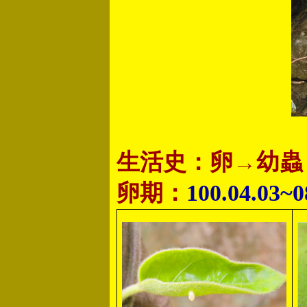
生活史：卵→幼蟲
卵期：
100.04.03