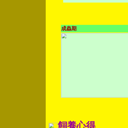
成蟲期
飼養心得