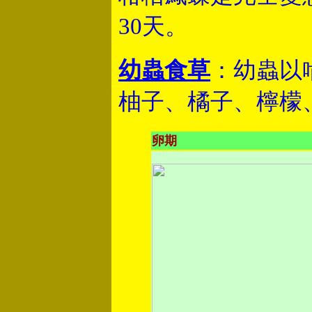
30天。
幼蟲食草
：幼蟲以
柚子、橘子、檸檬、
卵期