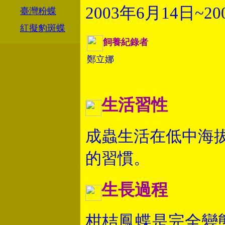
2003年6月14日~2
臺灣粉蝶
紅擬豹斑蝶
飼養紀錄者
鄭立娜
生活習性
成蟲生活在低中海
的習慣。
生長過程
柑桔鳳蝶是完全變態(卵