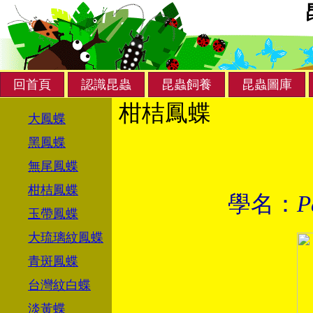
回首頁
認識昆蟲
昆蟲飼養
昆蟲圖庫
柑桔鳳蝶
大鳳蝶
黑鳳蝶
無尾鳳蝶
柑桔鳳蝶
學名：
P
玉帶鳳蝶
大琉璃紋鳳蝶
青斑鳳蝶
台灣紋白蝶
淡黃蝶