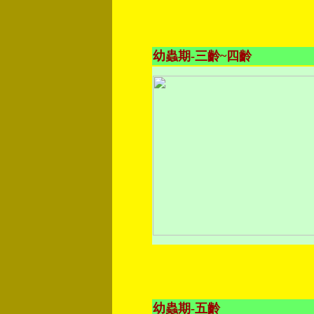
幼蟲期-三齡~四齡
幼蟲期-五齡