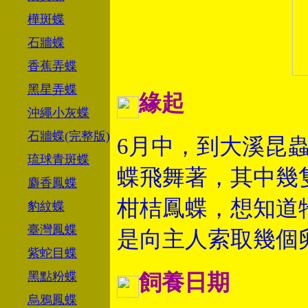
樺斑蝶
石牆蝶
香蕉弄蝶
黑星弄蝶
緣起
沖繩小灰蝶
石牆蝶(完整版)
6月中，到大溪昆
琉球青斑蝶
蝶飛舞著，其中幾
麝香鳳蝶
柑桔鳳蝶，想知道
豹紋蝶
臺灣鳳蝶
是向主人索取幾個
紫蛇目蝶
黑點粉蝶
飼養日期
烏鴉鳳蝶