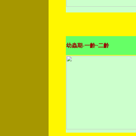
幼蟲期-一齡~二齡