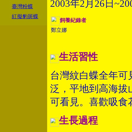
2003年2月26日~2
臺灣粉蝶
紅擬豹斑蝶
飼養紀錄者
鄭立娜
生活習性
台灣紋白蝶全年可
泛，平地到高海拔
可看見。喜歡吸食
生長過程