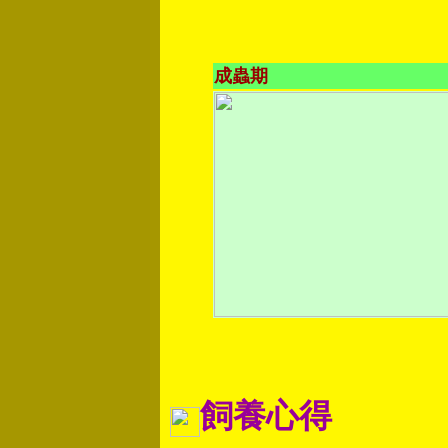
成蟲期
飼養心得