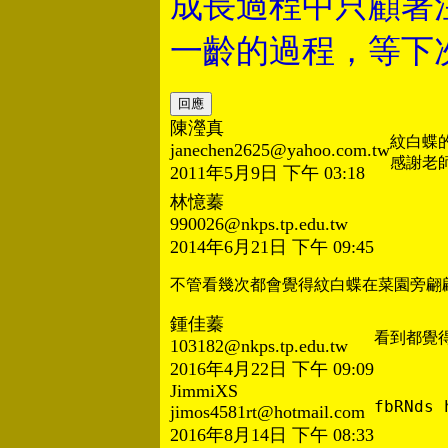
成長過程中只顧著
一齡的過程，等下
陳瀅真
紋白蝶
janechen2625@yahoo.com.tw
感謝老
2011年5月9日 下午 03:18
林憶蓁
990026@nkps.tp.edu.tw
2014年6月21日 下午 09:45
不管看幾次都會覺得紋白蝶在菜園旁翩
鍾佳蓁
103182@nkps.tp.edu.tw
2016年4月22日 下午 09:09
JimmiXS
fbRNds 
jimos4581rt@hotmail.com
2016年8月14日 下午 08:33