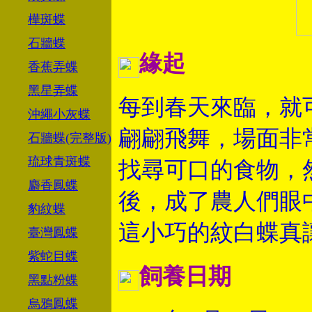
樺斑蝶
石牆蝶
緣起
香蕉弄蝶
黑星弄蝶
每到春天來臨，就
沖繩小灰蝶
翩翩飛舞，場面非
石牆蝶(完整版)
琉球青斑蝶
找尋可口的食物，
麝香鳳蝶
後，成了農人們眼
豹紋蝶
這小巧的紋白蝶真
臺灣鳳蝶
紫蛇目蝶
飼養日期
黑點粉蝶
烏鴉鳳蝶