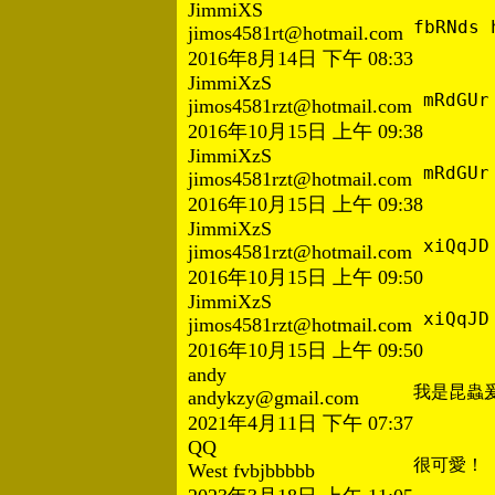
JimmiXS
fbRNds 
jimos4581rt@hotmail.com
2016年8月14日 下午 08:33
JimmiXzS
mRdGUr
jimos4581rzt@hotmail.com
2016年10月15日 上午 09:38
JimmiXzS
mRdGUr
jimos4581rzt@hotmail.com
2016年10月15日 上午 09:38
JimmiXzS
xiQqJD
jimos4581rzt@hotmail.com
2016年10月15日 上午 09:50
JimmiXzS
xiQqJD
jimos4581rzt@hotmail.com
2016年10月15日 上午 09:50
andy
我是昆蟲
andykzy@gmail.com
2021年4月11日 下午 07:37
QQ
很可愛！
West fvbjbbbbb