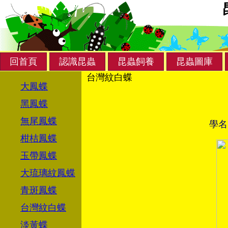
回首頁
認識昆蟲
昆蟲飼養
昆蟲圖庫
台灣紋白蝶
大鳳蝶
黑鳳蝶
無尾鳳蝶
學名
柑桔鳳蝶
玉帶鳳蝶
大琉璃紋鳳蝶
青斑鳳蝶
台灣紋白蝶
淡黃蝶