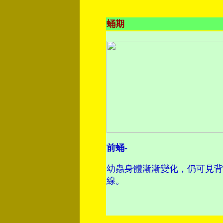
蛹期
前蛹-
幼蟲身體漸漸變化，仍可見背
線。