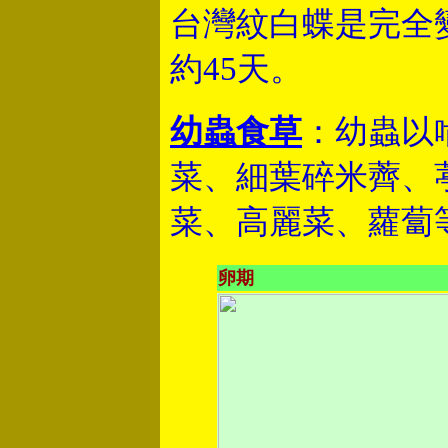
台灣紋白蝶是完全變態(
約45天。
幼蟲食草
：幼蟲以
菜、細葉碎米薺、
菜、高麗菜、蘿蔔
卵期