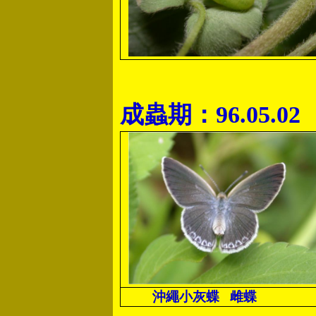
成蟲期：
96.05.02
沖繩小灰蝶
雌蝶