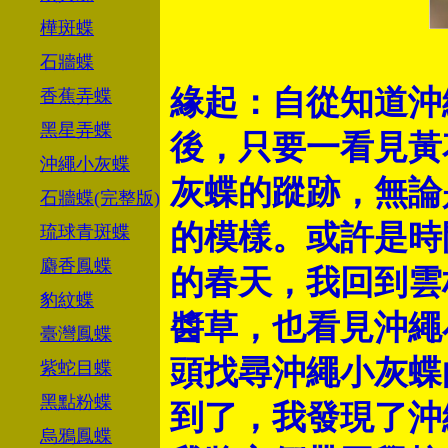
樺斑蝶
石牆蝶
緣起：自從知道沖
香蕉弄蝶
黑星弄蝶
後，只要一看見黃
沖繩小灰蝶
灰蝶的蹤跡，無論
石牆蝶(完整版)
的模樣。或許是時
琉球青斑蝶
麝香鳳蝶
的春天，我回到雲
豹紋蝶
醬草，也看見沖繩
臺灣鳳蝶
頭找尋沖繩小灰蝶
紫蛇目蝶
黑點粉蝶
到了，我發現了沖
烏鴉鳳蝶