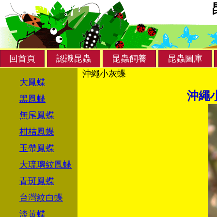
回首頁
認識昆蟲
昆蟲飼養
昆蟲圖庫
沖繩小灰蝶
大鳳蝶
沖繩
黑鳳蝶
無尾鳳蝶
柑桔鳳蝶
玉帶鳳蝶
大琉璃紋鳳蝶
青斑鳳蝶
台灣紋白蝶
淡黃蝶