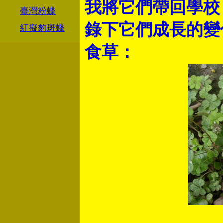
我將它們帶回學校
臺灣粉蝶
錄下它們成長的變
紅擬豹斑蝶
食草：